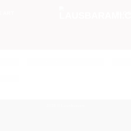
 ART
BLO
A
LOS AMOS DEL MUNDO
2026 ©
Lausbarami