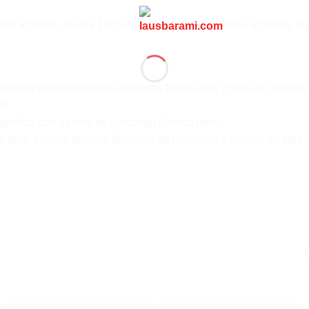
0% algodón, manta 100% algodón, popelina 100% algodón, acr
igráfica por modulación con tintas base agua y libre de metale
al.
igráfica con agente de descarga técnica libre.
 libre y punto francés. Bordado de pespunte y técnica de tallo.
LOS AMOS DEL MUNDO
NATURALEZA MUERTA