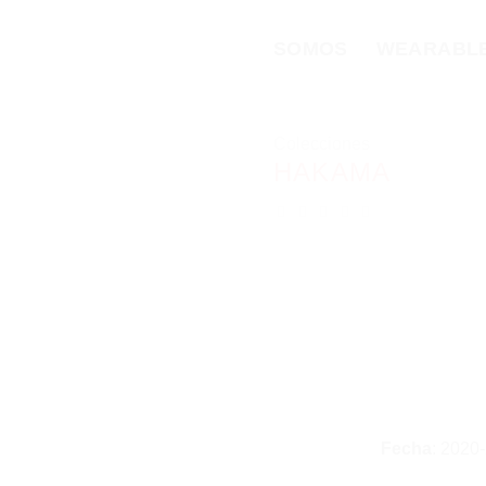
Skip
to
SOMOS
WEARABLE
content
Colecciones
HAKAMA
Fecha
: 2020